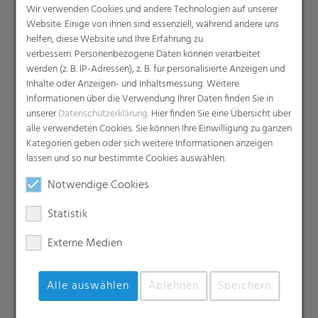
Wir verwenden Cookies und andere Technologien auf unserer
Papierähnliche Folien
Website. Einige von ihnen sind essenziell, während andere uns
Schrumpffolien & Stretchhauben
helfen, diese Website und Ihre Erfahrung zu
verbessern. Personenbezogene Daten können verarbeitet
Kaschierfolien
werden (z. B. IP-Adressen), z. B. für personalisierte Anzeigen und
Technische Folien
Inhalte oder Anzeigen- und Inhaltsmessung. Weitere
Ernteverfrühungsfolien
Informationen über die Verwendung Ihrer Daten finden Sie in
unserer
Datenschutzerklärung
. Hier finden Sie eine Übersicht über
Gewächshausfolien
alle verwendeten Cookies. Sie können Ihre Einwilligung zu ganzen
Vliesstoffe
Kategorien geben oder sich weitere Informationen anzeigen
Backsheet-Folien
lassen und so nur bestimmte Cookies auswählen.
Perforierte Folien
Notwendige Cookies
Spezialitäten
Statistik
Palettennetze
Rundballenfolie
Externe Medien
Rundballennetze
Silofolien & -schläuche
Alle auswählen
Ablehnen
Speichern
RKW SE